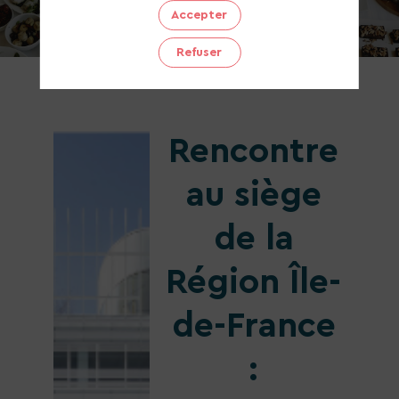
Accepter
Participer
Refuser
Rencontre
au siège
de la
Région Île-
de-France
: