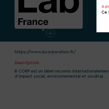
A p
Ce 
https://www.bcorporation.fr/
Description
B CORP est un label reconnu internationalemen
d'impact social, environnemental et sociétal.