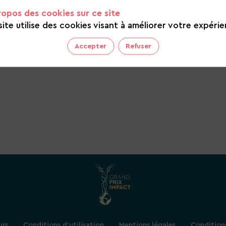
ropos des cookies sur ce site
lics des conseils en stratégie biodiversité et des
site utilise des cookies visant à améliorer votre expérie
itoring de la qualité de l’environnement et de la
tions,…).
Accepter
Refuser
urs
Conditions d'utilisation
Mentions légales
Condition