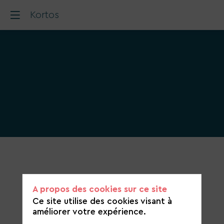
Kortos
Catégorie
de
candidature
A propos des cookies sur ce site
Énergies et ENR
Ce site utilise des cookies visant à
améliorer votre expérience.
https://kortos.fr/