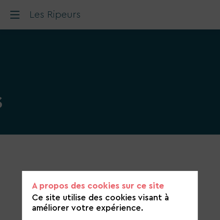
Les Ripeurs
s
Catégorie
de
candidature
A propos des cookies sur ce site
Construction et aménagement durable
Ce site utilise des cookies visant à
améliorer votre expérience.
https://www.lesripeurs.com