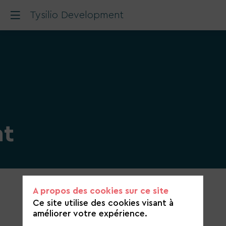
Tysilio Development
nt
Catégorie
A propos des cookies sur ce site
de
Ce site utilise des cookies visant à
candidature
améliorer votre expérience.
Énergies et ENR