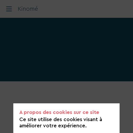
Kinomé
Catégorie
de
candidature
A propos des cookies sur ce site
Agriculture et alimentation durable
Ce site utilise des cookies visant à
améliorer votre expérience.
https://kinome.fr/