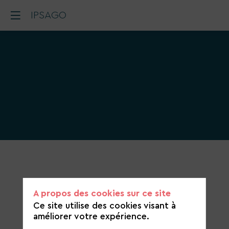
IPSAGO
Catégorie
de
candidature
A propos des cookies sur ce site
Agriculture et alimentation durable
Ce site utilise des cookies visant à
améliorer votre expérience.
https://www.ipsago.fr/