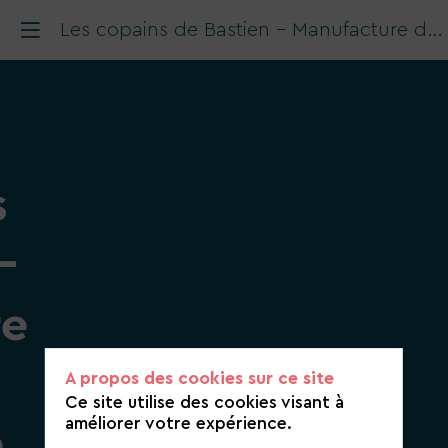
Les copains de Bastien - Manufacture de chocolats à Paris - Chocolatier Solidaire - Entreprise à Mission
s
-
re
A propos des cookies sur ce site
Ce site utilise des cookies visant à
améliorer votre expérience.
à