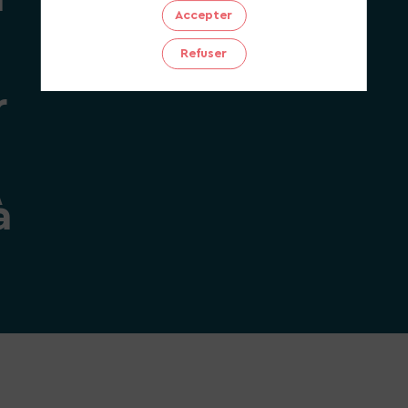
Accepter
Refuser
r
à
Catégorie
de
candidature