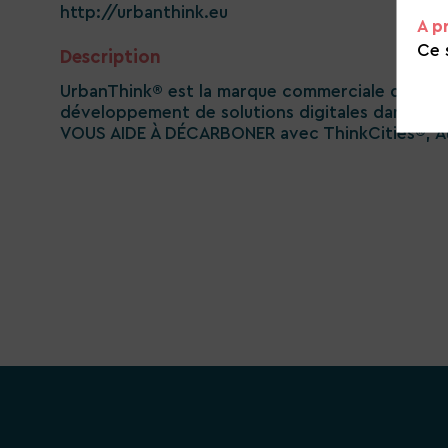
http://urbanthink.eu
A p
Ce 
Description
UrbanThink® est la marque commerciale de K-LC®
développement de solutions digitales dans le d
VOUS AIDE À DÉCARBONER avec ThinkCities®, A