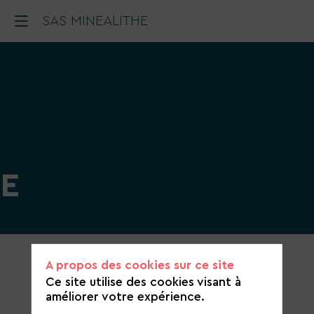
SAS MINEALITHE
E
Catégorie
A propos des cookies sur ce site
de
Ce site utilise des cookies visant à
candidature
améliorer votre expérience.
Construction et aménagement durable