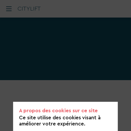
CITYLIFT
Catégorie
de
candidature
A propos des cookies sur ce site
Mobilités et transports
Ce site utilise des cookies visant à
améliorer votre expérience.
https://www.citylift.fr