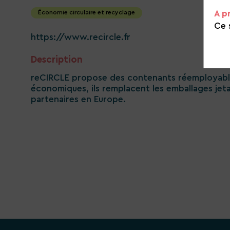
A p
Économie circulaire et recyclage
Ce 
https://www.recircle.fr
Description
reCIRCLE propose des contenants réemployables
économiques, ils remplacent les emballages jet
partenaires en Europe.