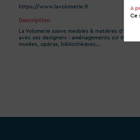
https://www.lavolumerie.fr
A p
Ce 
Description
La Volumerie sauve meubles & matières d’exposit
avec ses designers : aménagements sur mesure, 
musées, opéras, bibliothèques...