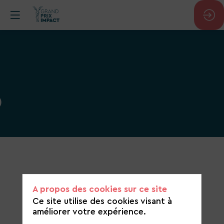
O
Catégorie
de
candidature
A propos des cookies sur ce site
Économie circulaire et recyclage
Ce site utilise des cookies visant à
améliorer votre expérience.
https://www.regeneco.fr/